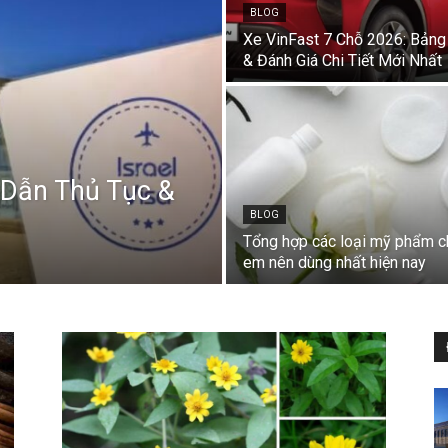
BLOG
Các
Xe VinFast 7 Chỗ 2026: Bảng
& Đánh Giá Chi Tiết Mới Nhất
bài
 Dẫn Thủ Tục &
BLOG
Tổng hợp các loại mỹ phẩm c
em nên dùng nhất hiện nay
thuốc
chữa