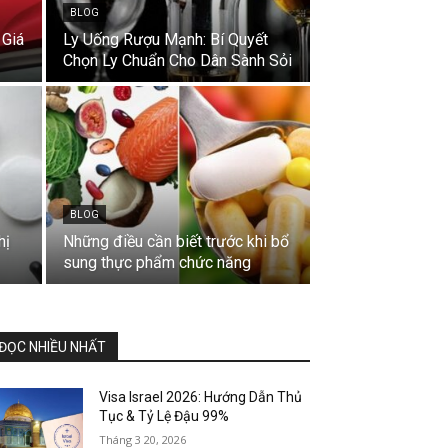
BLOG
 Giá
Ly Uống Rượu Mạnh: Bí Quyết
Chọn Ly Chuẩn Cho Dân Sành Sỏi
BLOG
hị
Những điều cần biết trước khi bổ
sung thực phẩm chức năng
ĐỌC NHIỀU NHẤT
Visa Israel 2026: Hướng Dẫn Thủ
Tục & Tỷ Lệ Đậu 99%
Tháng 3 20, 2026