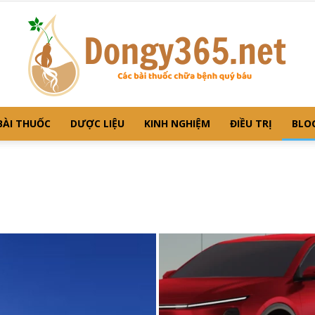
BÀI THUỐC
DƯỢC LIỆU
KINH NGHIỆM
ĐIỀU TRỊ
BLO
Dongy365
–