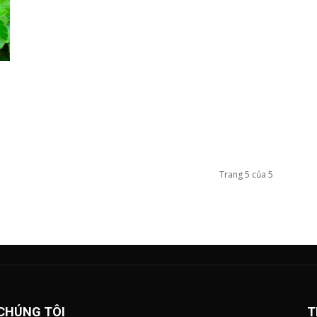
i
Trang 5 của 5
CHÚNG TÔI
T