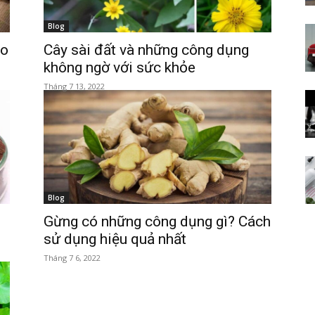
Blog
ho
Cây sài đất và những công dụng
không ngờ với sức khỏe
bệnh
Tháng 7 13, 2022
quý
Blog
i
Gừng có những công dụng gì? Cách
sử dụng hiệu quả nhất
báu
Tháng 7 6, 2022