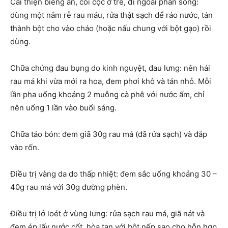
Cải thiện biếng ăn, còi cọc ở trẻ, đi ngoài phân sống:
dùng một nắm rễ rau máu, rửa thật sạch để ráo nước, tán
thành bột cho vào cháo (hoặc nấu chung với bột gạo) rồi
dùng.
Chữa chứng đau bụng do kinh nguyệt, đau lưng: nên hái
rau má khi vừa mới ra hoa, đem phơi khô và tán nhỏ. Mỗi
lần pha uống khoảng 2 muỗng cà phê với nước ấm, chỉ
nên uống 1 lần vào buổi sáng.
Chữa táo bón: đem giã 30g rau má (đã rửa sạch) và đắp
vào rốn.
Điều trị vàng da do thấp nhiệt: đem sắc uống khoảng 30 –
40g rau má với 30g đường phèn.
Điều trị lở loét ở vùng lưng: rửa sạch rau má, giã nát và
đem ép lấy nước cốt, hòa tan với bột nếp sao cho hỗn hợp