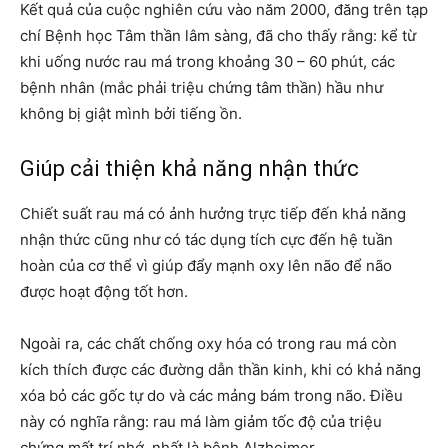
Kết quả của cuộc nghiên cứu vào năm 2000, đăng trên tạp
chí Bệnh học Tâm thần lâm sàng, đã cho thấy rằng: kể từ
khi uống nước rau má trong khoảng 30 – 60 phút, các
bệnh nhân (mắc phải triệu chứng tâm thần) hầu như
không bị giật mình bởi tiếng ồn.
Giúp cải thiện khả năng nhận thức
Chiết suất rau má có ảnh hưởng trực tiếp đến khả năng
nhận thức cũng như có tác dụng tích cực đến hệ tuần
hoàn của cơ thể vì giúp đẩy mạnh oxy lên não để não
được hoạt động tốt hơn.
Ngoài ra, các chất chống oxy hóa có trong rau má còn
kích thích được các đường dẫn thần kinh, khi có khả năng
xóa bỏ các gốc tự do và các mảng bám trong não. Điều
này có nghĩa rằng: rau má làm giảm tốc độ của triệu
chứng mất trí nhớ, nhất là bệnh Alzheimer.