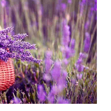
bệnh
quý
báu