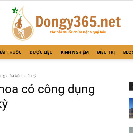
BÀI THUỐC
DƯỢC LIỆU
KINH NGHIỆM
ĐIỀU TRỊ
BLO
Dongy365
ụng chữa bệnh thần kỳ
 hoa có công dụng
kỳ
–