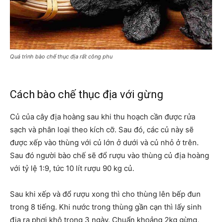
Quá trình bào chế thục địa rất công phu
Cách bào chế thục địa với gừng
Củ của cây địa hoàng sau khi thu hoạch cần được rửa
sạch và phân loại theo kích cỡ. Sau đó, các củ này sẽ
được xếp vào thùng với củ lớn ở dưới và củ nhỏ ở trên.
Sau đó người bào chế sẽ đổ rượu vào thùng củ địa hoàng
với tỷ lệ 1:9, tức 10 lít rượu 90 kg củ.
Sau khi xếp và đổ rượu xong thì cho thùng lên bếp đun
trong 8 tiếng. Khi nước trong thùng gần cạn thì lấy sinh
địa ra phơi khô trong 3 ngày. Chuẩn khoảng 2kg gừng,