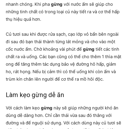
nhanh chóng. Khi pha
gừng
với nước ấm sẽ giúp cho
những tinh chất có trong loại củ này tiết ra và cơ thể hấp
thụ hiệu quả hơn.
Củ tươi sau khi được rửa sạch, cạo lớp vỏ bẩn bên ngoài
đi sau đó bạn thái thành từng lát mỏng và cho vào một
cốc nước ấm. Chờ khoảng vài phút để
gừng
tiết các tinh
chất ra và uống. Các bạn cũng có thể cho thêm 1 thìa mật
ong để tăng thêm tác dụng bảo vệ đường hô hấp, giảm
ho, rát họng. Nếu bị cảm thì có thể uống khi còn ấm và
trùm kín chăn lên người để cơ thể ra mồ hôi độc.
Làm kẹo gừng dễ ăn
Với cách làm kẹo
gừng
này sẽ giúp những người khó ăn
dùng dễ dàng hơn. Chỉ cần thái vừa
sau đó thắng với
đường và để nguội sử dụng. Với cách dùng này củ tươi sẽ