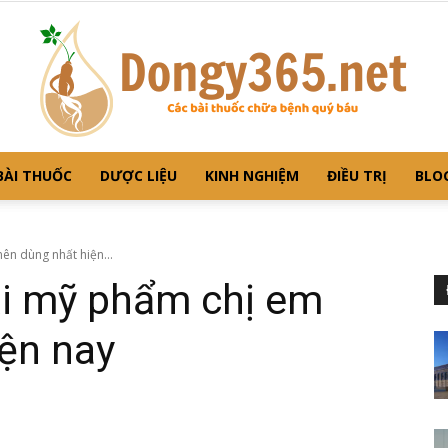
BÀI THUỐC
DƯỢC LIỆU
KINH NGHIỆM
ĐIỀU TRỊ
BLO
Dongy365
ên dùng nhất hiện...
ại mỹ phẩm chị em
ện nay
–