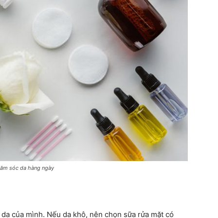
bệnh
quý
chăm sóc da hàng ngày
báu
i da của mình. Nếu da khô, nên chọn sữa rửa mặt có