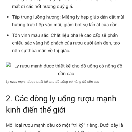
mất đi các nốt hương quý giá.
Tập trung luồng hương: Miệng ly hẹp giúp dẫn dắt mùi
hương trực tiếp vào mũi, giảm bớt sự lấn át của cồn.
Tôn vinh màu sắc: Chất liệu pha lê cao cấp sẽ phản
chiếu sắc vàng hổ phách của rượu dưới ánh đèn, tạo
nên sự thỏa mãn về thị giác.
Ly rượu mạnh được thiết kế cho đồ uống có nồng độ cồn cao
2. Các dòng ly uống rượu mạnh
kinh điển thế giới
Mỗi loại rượu mạnh đều có một “tri kỷ” riêng. Dưới đây là