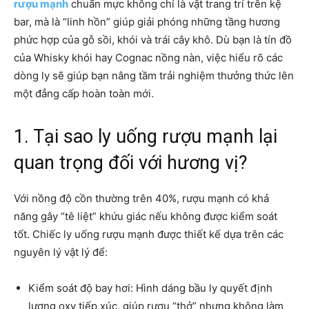
rượu mạnh
chuẩn mực không chỉ là vật trang trí trên kệ
bar, mà là “linh hồn” giúp giải phóng những tầng hương
phức hợp của gỗ sồi, khói và trái cây khô. Dù bạn là tín đồ
của Whisky khói hay Cognac nồng nàn, việc hiểu rõ các
dòng ly sẽ giúp bạn nâng tầm trải nghiệm thưởng thức lên
một đẳng cấp hoàn toàn mới.
1. Tại sao ly uống rượu mạnh lại
quan trọng đối với hương vị?
Với nồng độ cồn thường trên 40%, rượu mạnh có khả
năng gây “tê liệt” khứu giác nếu không được kiểm soát
tốt. Chiếc ly uống rượu mạnh được thiết kế dựa trên các
nguyên lý vật lý để:
Kiểm soát độ bay hơi: Hình dáng bầu ly quyết định
lượng oxy tiếp xúc, giúp rượu “thở” nhưng không làm