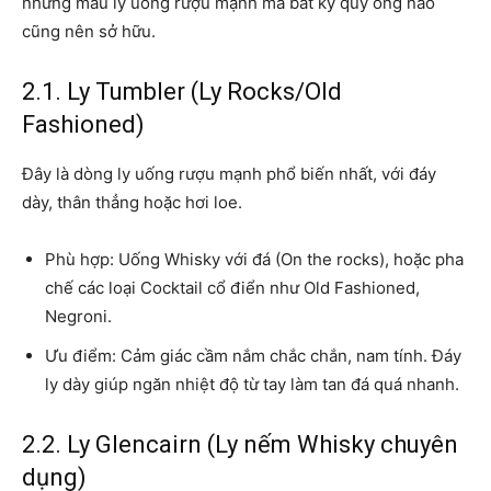
những mẫu ly uống rượu mạnh mà bất kỳ quý ông nào
cũng nên sở hữu.
2.1. Ly Tumbler (Ly Rocks/Old
Fashioned)
Đây là dòng ly uống rượu mạnh phổ biến nhất, với đáy
dày, thân thẳng hoặc hơi loe.
Phù hợp: Uống Whisky với đá (On the rocks), hoặc pha
chế các loại Cocktail cổ điển như Old Fashioned,
Negroni.
Ưu điểm: Cảm giác cầm nắm chắc chắn, nam tính. Đáy
ly dày giúp ngăn nhiệt độ từ tay làm tan đá quá nhanh.
2.2. Ly Glencairn (Ly nếm Whisky chuyên
dụng)