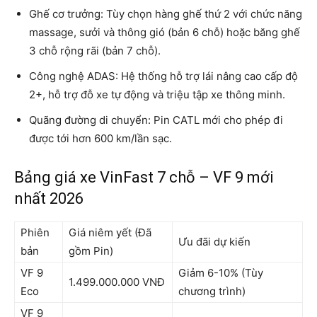
Ghế cơ trưởng: Tùy chọn hàng ghế thứ 2 với chức năng
massage, sưởi và thông gió (bản 6 chỗ) hoặc băng ghế
3 chỗ rộng rãi (bản 7 chỗ).
Công nghệ ADAS: Hệ thống hỗ trợ lái nâng cao cấp độ
2+, hỗ trợ đỗ xe tự động và triệu tập xe thông minh.
Quãng đường di chuyển: Pin CATL mới cho phép đi
được tới hơn 600 km/lần sạc.
Bảng giá xe VinFast 7 chỗ – VF 9 mới
nhất 2026
Phiên
Giá niêm yết (Đã
Ưu đãi dự kiến
bản
gồm Pin)
VF 9
Giảm 6-10% (Tùy
1.499.000.000 VNĐ
Eco
chương trình)
VF 9