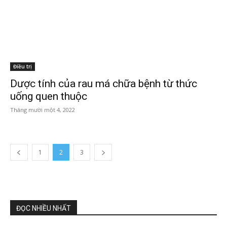
Điều trị
Dược tính của rau má chữa bệnh từ thức
uống quen thuộc
Tháng mười một 4, 2022
1
2
3
ĐỌC NHIỀU NHẤT