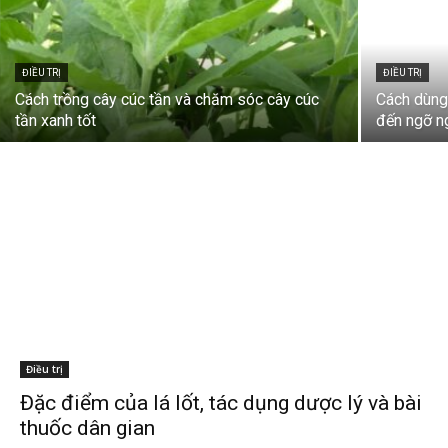
ĐIỀU TRỊ
ĐIỀU TRỊ
Cách trồng cây cúc tần và chăm sóc cây cúc
Cách dùng 
tần xanh tốt
đến ngỡ 
Điều trị
Đặc điểm của lá lốt, tác dụng dược lý và bài
thuốc dân gian